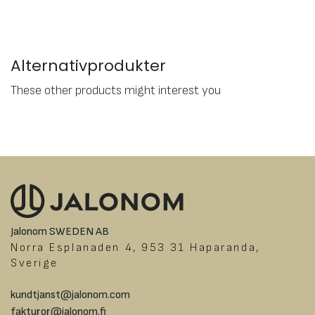
Alternativprodukter
These other products might interest you
Jalonom SWEDEN AB
Norra Esplanaden 4, 953 31 Haparanda,
Sverige
kundtjanst@jalonom.com
fakturor@jalonom.fi