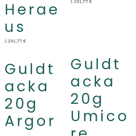
1 291,77
€
Herae
us
1 291,77
€
Guldt
Slut i lager
Slut i lager
Guldt
acka
acka
20g
20g
Umico
Argor
re