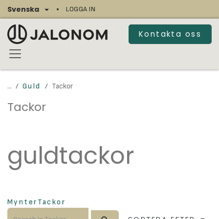
Hoppa till innehåll
Svenska
LOGGA IN
Kontakta oss
...
Guld
Tackor
Tackor
guldtackor
Mynter
Tackor