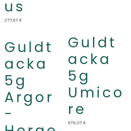
us
277,67
€
Guldt
Slut i lager
Slut i lager
Guldt
acka
acka
5g
5g
Umico
Argor
re
-
676,07
€
Herae