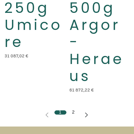
250g
500g
Umico
Argor
re
-
Herae
31 087,02
€
us
61 872,22
€
1
2