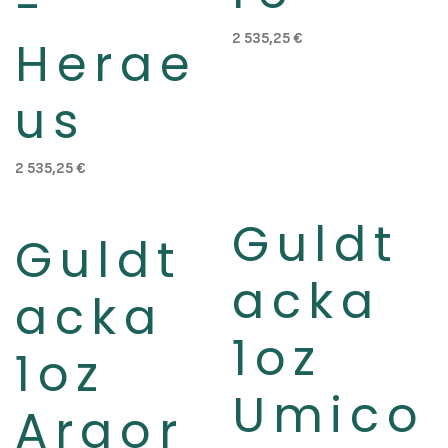
-
2 535,25
€
Herae
us
2 535,25
€
Guldt
Slut i lager
Guldt
acka
acka
1oz
1oz
Umico
Argor