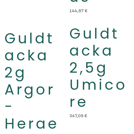
144,87
€
Guldt
Slut i lager
Guldt
acka
acka
2,5g
2g
Umico
Argor
re
-
347,09
€
Herae