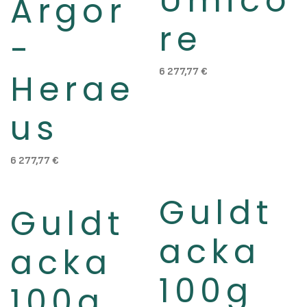
Umico
Argor
re
-
6 277,77
€
Herae
us
6 277,77
€
Guldt
Slut i lager
Guldt
acka
acka
100g
100g