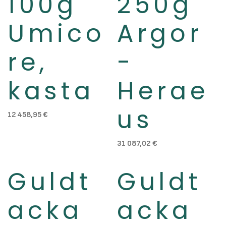
100g
250g
Umico
Argor
re,
-
kasta
Herae
us
12 458,95
€
31 087,02
€
Guldt
Guldt
Slut i lager
Slut i lager
acka
acka