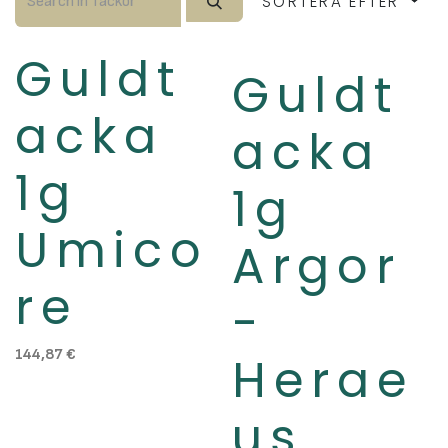
SORTERA EFTER
Guldt
Slut i lager
Guldt
acka
acka
1g
1g
Umico
Argor
re
-
144,87
€
Herae
us