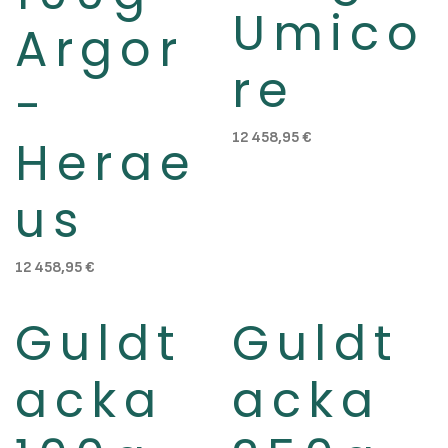
Umico
Argor
re
-
12 458,95
€
Herae
us
12 458,95
€
Guldt
Guldt
Slut i lager
Slut i lager
acka
acka