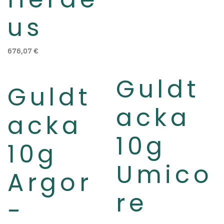
us
676,07
€
Guldt
Slut i lager
Slut i lager
Guldt
acka
acka
10g
10g
Umico
Argor
re
-