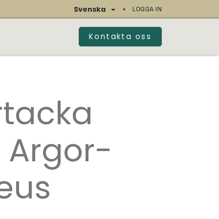
Svenska
LOGGA IN
Kontakta oss
MHETSSTÄLLE
rtacka
 Argor-
eus