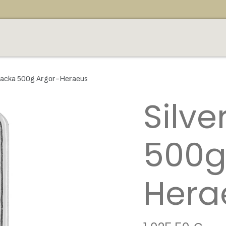
JA GULD
KÖPA GULD
WEBBUTIK
VERKSA
rtacka 500g Argor-Heraeus
Silve
500g
Hera