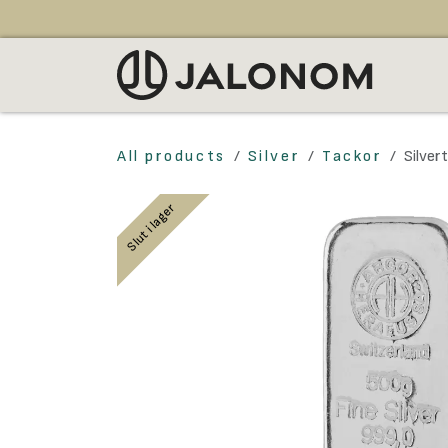
Hoppa till innehåll
SÄL
All products
Silver
Tackor
Silve
Slut i lager