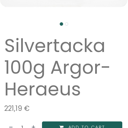
Silvertacka
100g Argor-
Heraeus
221,19
€
ADD TO CART