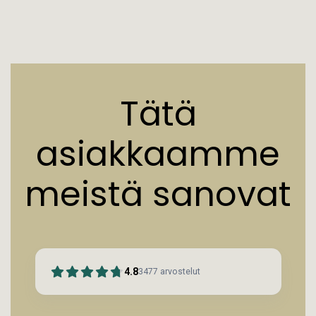
Tätä
asiakkaamme
meistä sanovat
4.8
3477
arvostelut