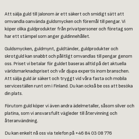
Att sälja guld till Jalonom är ett säkert och smidigt sätt att
omvandla oanvända guldsmycken och föremål till pengar. Vi
köper olika guldprodukter från privatpersoner och företag som
har ett stämpel som anger guldinnehållet.
Guldsmycken, guldmynt, guldtänder, guldprodukter och
skrotguld kan snabbt och pålitligt omvandlas till pengar genom
oss. Priset vi betalar för guldet baseras alltid på det aktuella
världsmarknadspriset och vår djupa expertis inom branschen.
Att sälja guld är säkert och tryggt vid våra fasta och mobila
serviceställen runt om i Finland. Du kan också be oss att besöka
din plats.
Förutom guld köper vi även andra ädelmetaller, såsom silver och
platina, som vi ansvarsfullt vägleder till återvinning och
återanvändning.
Du kan enkelt nå oss via telefon på +46 84 03 08 776