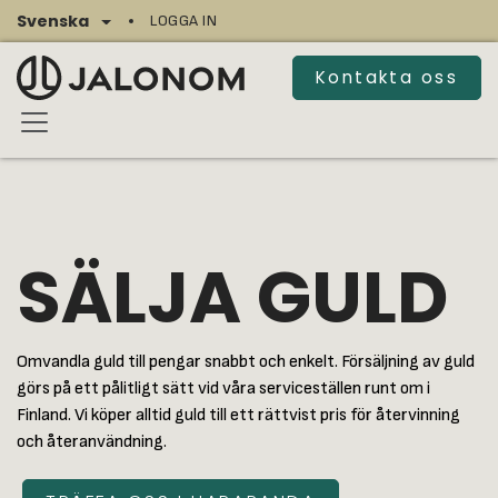
Hoppa till innehåll
Svenska
LOGGA IN
Kontakta oss
SÄLJA GULD
Omvandla guld till pengar snabbt och enkelt. Försäljning av guld
görs på ett pålitligt sätt vid våra serviceställen runt om i
Finland. Vi köper alltid guld till ett rättvist pris för återvinning
och återanvändning.