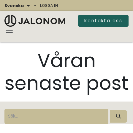
Hoppa till innehåll
Svenska
LOGGA IN
Kontakta oss
Våran
senaste post